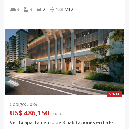
3
3
2
148
Mt2
VENTA
Código
:
2089
US$ 486,150
VENTA
Venta apartamento de 3 habitaciones en La Esperilla.