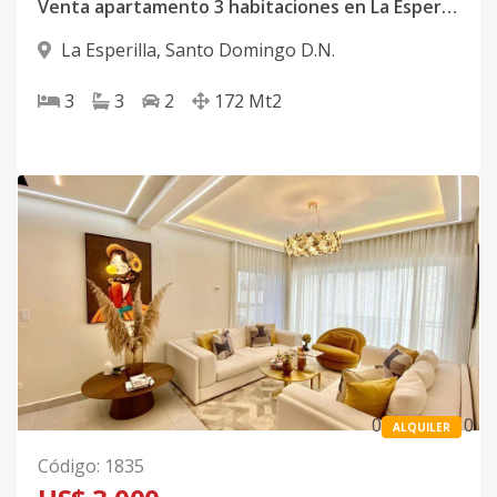
Venta apartamento 3 habitaciones en La Esperilla Santo Domingo Distrito Nacional
La Esperilla
,
Santo Domingo D.N.
3
3
2
172
Mt2
0
0
ALQUILER
Código
:
1835