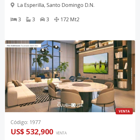
La Esperilla
,
Santo Domingo D.N.
3
3
3
172
Mt2
VENTA
Código
:
1977
US$ 532,900
VENTA