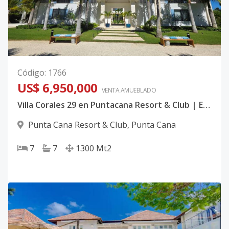
Código
:
1766
US$ 6,950,000
VENTA AMUEBLADO
Villa Corales 29 en Puntacana Resort & Club | Exclusiva Residencia de Lujo con Vista al Golf y Lago en Punta Cana
Punta Cana Resort & Club
,
Punta Cana
7
7
1300
Mt2