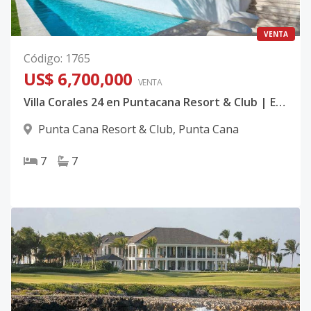
VENTA
Código
:
1765
US$ 6,700,000
VENTA
Villa Corales 24 en Puntacana Resort & Club | Exclusiva Residencia Colonial con Vista al Golf y Lago en Punta Cana
Punta Cana Resort & Club
,
Punta Cana
7
7