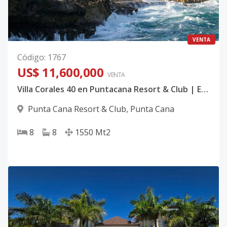
VENTA
Código
:
1767
US$ 11,600,000
VENTA
Villa Corales 40 en Puntacana Resort & Club | Exclusiva Mansión Frente al Mar con Vista al Corales Golf Club en Punta Cana
Punta Cana Resort & Club
,
Punta Cana
8
8
1550
Mt2