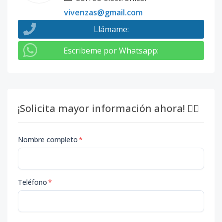
vivenzas@gmail.com
Llámame
:
Escribeme por Whatsapp
:
¡Solicita mayor información ahora! 👇🏽
Nombre completo
*
Teléfono
*