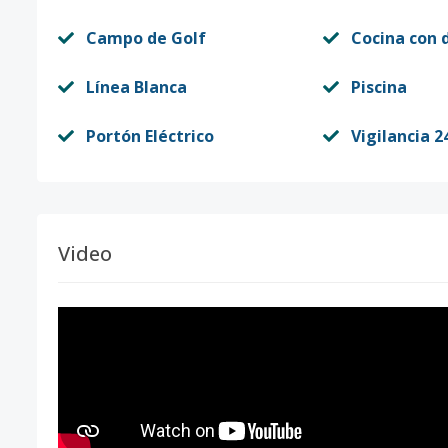
Campo de Golf
Cocina con 
Línea Blanca
Piscina
Portón Eléctrico
Vigilancia 2
Video