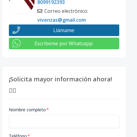
8099192393
Correo electrónico
:
vivenzas@gmail.com
Llámame
:
Escribeme por Whatsapp
:
¡Solicita mayor información ahora!
👇🏽
Nombre completo
*
Teléfono
*