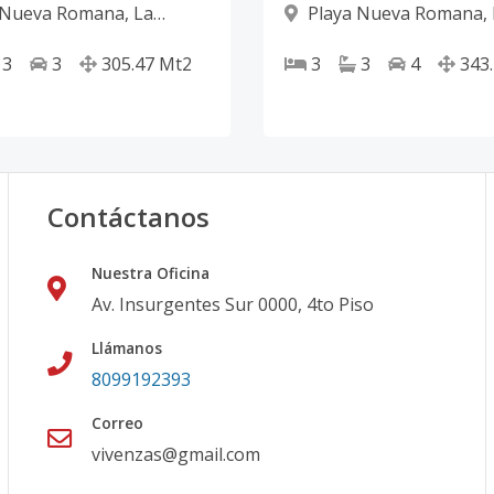
 Nueva Romana
,
La
Playa Nueva Romana
,
Romana
3
3
305.47
Mt2
3
3
4
343
Contáctanos
Nuestra Oficina
Av. Insurgentes Sur 0000, 4to Piso
Llámanos
8099192393
Correo
vivenzas@gmail.com