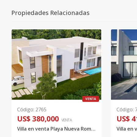
Propiedades Relacionadas
VENTA
Código
:
2765
Código
:
US$ 380,000
US$ 4
VENTA
Villa en venta Playa Nueva Romana