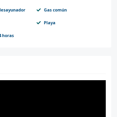
desayunador
Gas común
Playa
4 horas